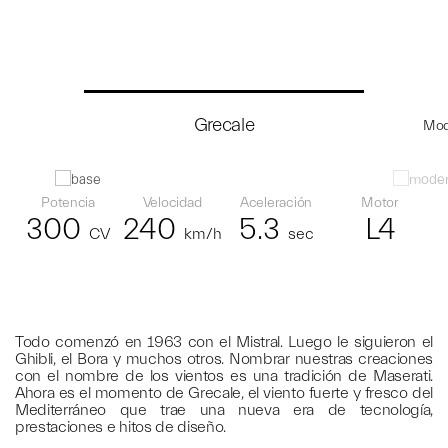
Grecale
Mod
Potencia
Velocidad
Aceleración
Motor
300
240
5.3
L4
CV
km/h
sec
Todo comenzó en 1963 con el Mistral. Luego le siguieron el
Ghibli, el Bora y muchos otros. Nombrar nuestras creaciones
con el nombre de los vientos es una tradición de Maserati.
Ahora es el momento de Grecale, el viento fuerte y fresco del
Mediterráneo que trae una nueva era de tecnología,
prestaciones e hitos de diseño.