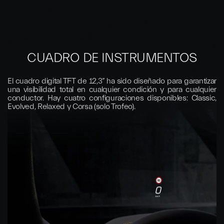
CUADRO DE INSTRUMENTOS
PANTALLA DE VISUALIZACIÓN
FRONTAL (HEAD UP DISPLAY)
El cuadro digital TFT de 12,3” ha sido diseñado para garantizar
una visibilidad total en cualquier condición y para cualquier
La pantalla de última generación y visión clara muestra los
conductor. Hay cuatro configuraciones disponibles: Classic,
datos clave de la conducción y la navegación, así como los
Evolved, Relaxed y Corsa (solo Trofeo).
elementos emergentes de seguridad, para que puedas
mantener los ojos en la carretera.