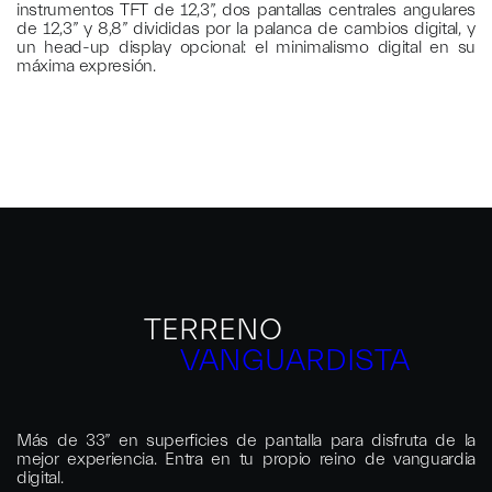
instrumentos TFT de 12,3”, dos pantallas centrales angulares
de 12,3” y 8,8” divididas por la palanca de cambios digital, y
un head-up display opcional: el minimalismo digital en su
máxima expresión.
TERRENO
VANGUARDISTA
Más de 33” en superficies de pantalla para disfruta de la
mejor experiencia. Entra en tu propio reino de vanguardia
digital.