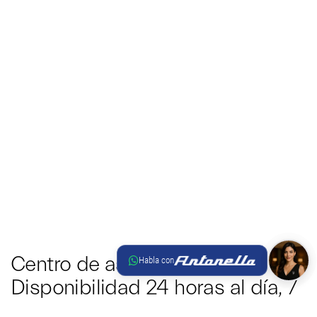
Centro de asistencia:
Habla con
Disponibilidad 24 horas al día, 7
días a la semana