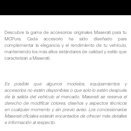
Descubre la gama de accesorios originales Maserati para tu
MCPura. Cada accesorio ha sido diseñado para
complementar la elegancia y el rendimiento de tu vehículo,
manteniendo los más altos estándares de calidad y estilo que
caracterizan a Maserati.
Es posible que algunos modelos, equipamientos y
accesorios no estén disponibles o que solo lo estén después
de la salida del vehículo al mercado. Maserati se reserva el
derecho de modificar colores, diseños y aspectos técnicos
en cualquier momento y sin previo aviso. Los concesionarios
Maserati oficiales estarán encantados de ofrecer más detalles
e información al respecto.